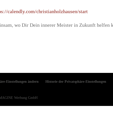
ps://calendly.com/christianholzhausen/start
nsam, wo Dir Dein innerer Meister in Zukunft helfen 
äre-Einstellungen ändern
Historie der Privatsphäre-Einstellungen
EW IMAGINE Werbung GmbH