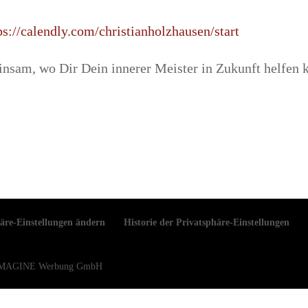
ps://calendly.com/christianholzhausen/start
nsam, wo Dir Dein innerer Meister in Zukunft helfen 
äre-Einstellungen ändern
Historie der Privatsphäre-Einstellungen
EW IMAGINE Werbung GmbH