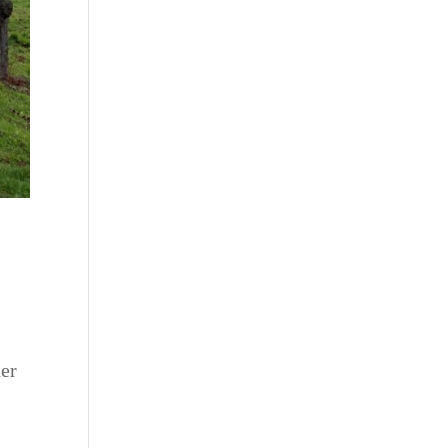
t
der